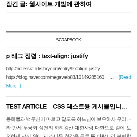
잠긴 글: 웹사이트 개발에 관하여
SCRAPBOOK
p 태그 정렬 : text-align: justify
http://ndlessrain.tistory.com/entry/textalign-justify
https://blog.naver.com/megaweb83/10149285160 …
[Read
More...]
TEST ARTICLE – CSS 테스트용 게시물입니다. 제목도 2줄로 만들기 위해 길게 써봅니다.
동해물과 백두산이 마르고 닳도록 하느님이 보우하사 우리나
라 만세 무궁화 삼천리 화려강산 대한사람 대한으로 길이 보
전하세 남산 위에 저 소나무 철갑을 두른 듯 바람서리 불변함