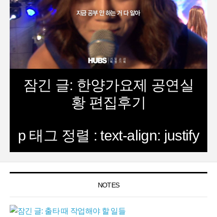
잠긴 글: 한양가요제 공연실
황 편집후기
p 태그 정렬 : text-align: justify
NOTES